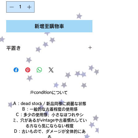
新增至購物車
平置き
サイズ 頭回り 53.5cm 高さ 16.5cm ツ
バ4～ 5.5cm
素材 表記なし cottonのような素材で
す。
condition【B】
小さなトゲトゲがついたキッチュなアイテム
💭conditionについて
✧˖
Ａ：dead stock / 新品同様に綺麗な状態
Ｂ：一般的な古着程度の使用感
Ｃ：多少の使用感、小さなほつれやシ
ミ、穴があるがvintageや古着慣れしてい
る方なら気にならない程度
Ｄ：古いもので、ダメージが全体的にあ
る​