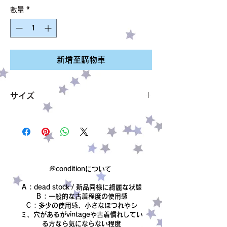
般
銷
數量
*
價
價
格
格
新增至購物車
サイズ
長さ 58cm
おんぷ 5.3cm×4.3cm
ほし 2cm×2cm
素材 セラミック
金属部分 ステンレススチール
💭conditionについて
※一つ一つ手作りのセラミック（陶器）作品
Ａ：dead stock / 新品同様に綺麗な状態
です。
Ｂ：一般的な古着程度の使用感
高いところから落としたりぶつけたりしない
Ｃ：多少の使用感、小さなほつれやシ
ようにお願いします。
ミ、穴があるがvintageや古着慣れしてい
る方なら気にならない程度