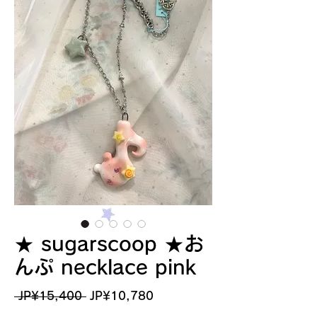
★ sugarscoop ★お
んぷ necklace pink
一
促
 JP¥15,400 
JP¥10,780