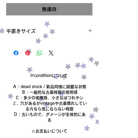
格
無庫存
平置きサイズ
バスト 40cm
身幅 42cm
着丈 80cm〜
→肩紐で着丈は調節できます
伸縮性あり
サイズ L
💭conditionについて
素材 85%ポリエステル15%アクリル
Ａ：dead stock / 新品同様に綺麗な状態
condition【B】
Ｂ：一般的な古着程度の使用感
Ｃ：多少の使用感、小さなほつれやシ
ミ、穴があるがvintageや古着慣れしてい
る方なら気にならない程度
Ｄ：古いもので、ダメージが全体的にあ
る​
👛お支払いについて