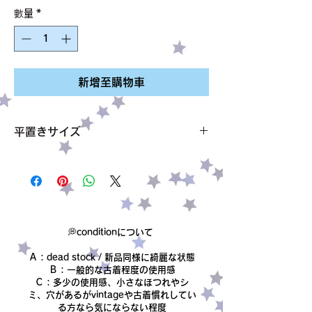
格
數量
*
新增至購物車
平置きサイズ
バスト・身幅 49cm
着丈 133cm
サイズ Lくらい、ゆったりサイズ
素材
condition【B〜C】
made in England
💭conditionについて
肩の部分にほつれ
Ａ：dead stock / 新品同様に綺麗な状態
他にもほつれてるところがあるかもしれませ
Ｂ：一般的な古着程度の使用感
んが、見つけられませんでした
Ｃ：多少の使用感、小さなほつれやシ
ミ、穴があるがvintageや古着慣れしてい
る方なら気にならない程度