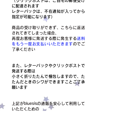
（クリックポストは、ご自宅の郵便受け
に配達されます
レターパックは、不在通知が入ってから
指定が可能になります）
商品の受け取りができず、こちらに返送
されてきてしまった場合、
​再度お客様に発送する際に発生する
送料
をもう一度お支払いいただきます
のでご
了承ください
また、レターパックやクリックポストで
発送する際は
小さく折りたたんで梱包しますので、た
たんだときのシワができますことご了承
願います
上記がbluesisの通販を安心して利用して
いただくための
お約束、お願いになります
ご協力いただけますと幸いです