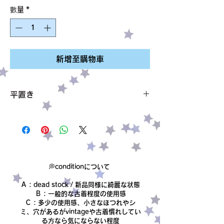
格
數量
*
新增至購物車
平置き
ウエスト 35cm
着丈 63.5cm
サイズ 表記なし Mくらい
素材 表記なし cottonのような素材で
す。
condition【B】
💭conditionについて
オズの魔法使いのようなメルヘンなスカート
Ａ：dead stock / 新品同様に綺麗な状態
★
Ｂ：一般的な古着程度の使用感
Ｃ：多少の使用感、小さなほつれやシ
ミ、穴があるがvintageや古着慣れしてい
る方なら気にならない程度