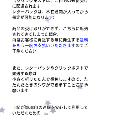
（クリックポストは、ご自宅の郵便受け
に配達されます
レターパックは、不在通知が入ってから
指定が可能になります）
商品の受け取りができず、こちらに返送
されてきてしまった場合、
​再度お客様に発送する際に発生する
送料
をもう一度お支払いいただきます
のでご
了承ください
また、レターパックやクリックポストで
発送する際は
小さく折りたたんで梱包しますので、た
たんだときのシワができますことご了承
願います
上記がbluesisの通販を安心して利用して
いただくための
お約束、お願いになります
ご協力いただけますと幸いです