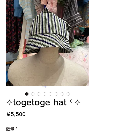
✧togetoge hat ꙳✧
価
￥5,500
格
数量
*