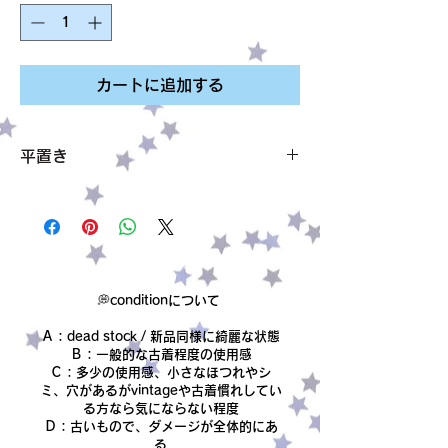
カートに追加する
平置き
サイズ 頭回り 53.5cm 高さ 16.5cm ツ
バ4～ 5.5cm
素材 表記なし cottonのような素材で
す。
condition【B】
小さなトゲトゲがついたキッチュなアイテム
💭conditionについて
✧˖
Ａ：dead stock / 新品同様に綺麗な状態
Ｂ：一般的な古着程度の使用感
Ｃ：多少の使用感、小さなほつれやシ
ミ、穴があるがvintageや古着慣れしてい
る方なら気にならない程度
Ｄ：古いもので、ダメージが全体的にあ
る​