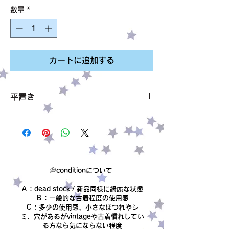
格
数量
*
カートに追加する
平置き
肩幅 30cm
アームホール 48cm
バスト 45cm
着丈 60.5cm
サイズ M表記
素材 表記なし polyesterのような素材で
💭conditionについて
す。
Ａ：dead stock / 新品同様に綺麗な状態
condition【B】
Ｂ：一般的な古着程度の使用感
胸元がヘルシーにあいていて良きです❁
Ｃ：多少の使用感、小さなほつれやシ
ミ、穴があるがvintageや古着慣れしてい
る方なら気にならない程度