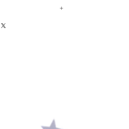
mくらい
ます
小さなツレがあります
です〜！）
ッカーが付いていたので
す♡