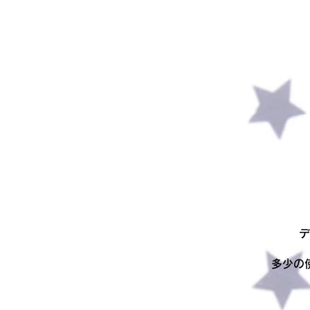
デ
多少の