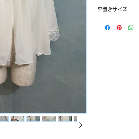
平置きサイズ
ボタンを閉じたとき
バスト・身幅 55c
着丈 55cm
袖丈 43cd
サイズ L
素材 ナイロン
condition【C】
全体的にシミがあり
ランジェリーなので
（比較的少ないな方
仕入れた時からステ
そのままにしていま