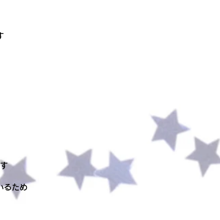
す
す
いるため