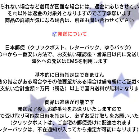
られない場合など着用が困難な場合には、返金に応じさせてい
それ以外は返金の対象外となりますのでご了承願います
商品の詳細が気になる場合は、別途お問い合わせください
📦
発送について
日本郵便（クリックポスト、レターパック、ゆうパック）
の中から一番安い方法で、お支払い確認後７営業日以内に発送
​海外への発送はEMSを利用します
基本的に日時指定はできません
法の指定がある場合やその他要望がある場合は備考欄にご記載
お支払い合計金額２万円（税込）以上で国内送料が無料になり
商品は追跡が可能です
発送完了後、追跡番号をお送りいたしますので
で受け取り可能な日時を指定し、必ずお受け取りをお願いいた
（クリックポストは、ご自宅の郵便受けに配達されます
レターパックは、不在通知が入ってから指定が可能になります