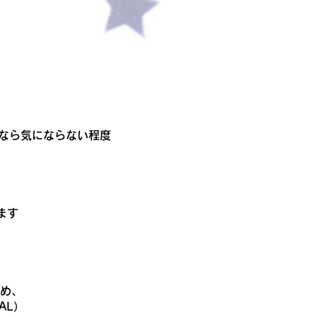
方なら気にならない程度
ます
め、
AL）