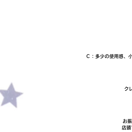
Ｃ：多少の使用感、小
ク
​お
店頭