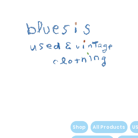
Shop
All Products
U