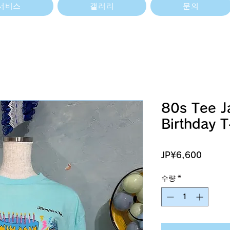
서비스
갤러리
문의
80s Tee J
Birthday T
가
JP¥6,600
격
수량
*