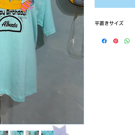
平置きサイズ
肩幅 55cm
袖丈 23cm
身幅 50cm
着丈 69cm
サイズ MENS L
素材 polyester50
condition【B】