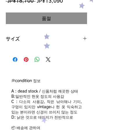
일
할
 JP¥18,700 
JP¥13,090
반
인
품절
가
가
サイズ
高さ 11cm
幅 11.5cm
奥行き 11.5cm
素材 セラミック
金属部分 ステンレススチール
※一つ一つ手作りのセラミック（陶器）作品
💭condition 정보
です。
A：dead stock / 신품처럼 깨끗한 상태
高いところから落としたりぶつけたりしない
B:일반적인 헌옷 정도의 사용감
ようにお願いします。
C：다소의 사용감, 작은 낚아채나 기미,
구멍이 있지만 vintage나 헌 옷 익숙하고
있는 분이라면 신경이 쓰이지 않는 정도
D: 낡은 것으로 데미지가 전반적으로
📦 배송에 관하여