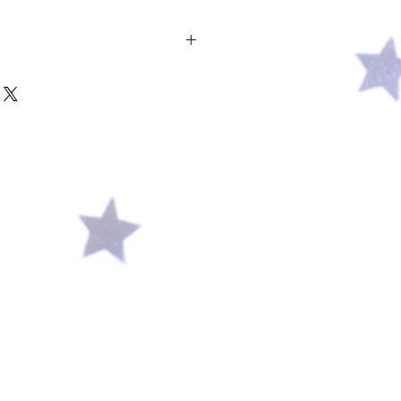
横 48 × 縦 42cm
5cm
なし）Sくらい
tton 100％
 NINAの巻きスカート＊.｡
スクロスをまとうようなデザインが
す＊