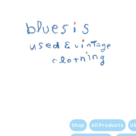
Shop
All Products
U