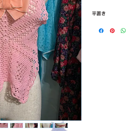
平置き
星の直径（角から角） 
肩紐の左右の幅 24.
肩紐 30.5cm
横紐 ​​​​​ 38cm
サイズ free（表記
素材 up-cucled co
condition【A】
イタリアのブランドBE
ヴィンテージのレー
とってもかわいいで