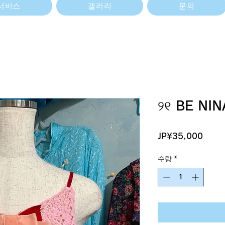
서비스
갤러리
문의
୨୧ BE NIN
가
JP¥35,000
격
수량
*