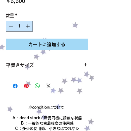
価
￥6,600
格
数量
*
カートに追加する
平置きサイズ
肩幅 55cm
袖丈 23cm
身幅 50cm
着丈 69cm
サイズ MENS L
素材 polyester50%cotton50%
💭conditionについて
condition【B】
Ａ：dead stock / 新品同様に綺麗な状態
Ｂ：一般的な古着程度の使用感
Ｃ：多少の使用感、小さなほつれやシ