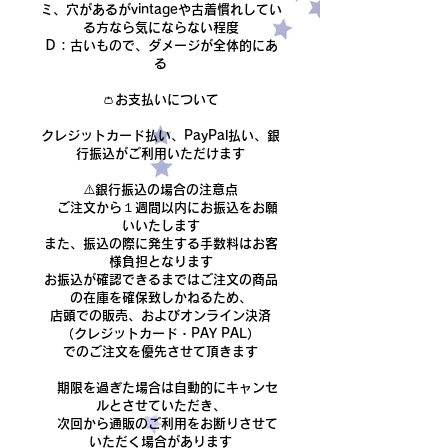
ミ、穴があるがvintageや古着慣れしてい
る方なら気にならない程度
Ｄ：古いもので、ダメージが全体的にあ
る​
👛お支払いについて
クレジットカード払い、PayPal払い、銀
行振込がご利用いただけます
​⚠️銀行振込の場合の注意点
ご注文から１週間以内にお振込をお願
いいたします
また、振込の際に発生する手数料はお客
様負担となります
​お振込が確認できるまでは
ご注文の商品
の在庫を確保致しかねるため、
店頭での販売、およびオンライン決済
（クレジットカード・PAY PAL）
でのご注文を優先させて頂きます
期限を過ぎた場合は自動的にキャンセ
ルとさせていただき、
次回から通販のご利用をお断りさせて
いただく場合があります