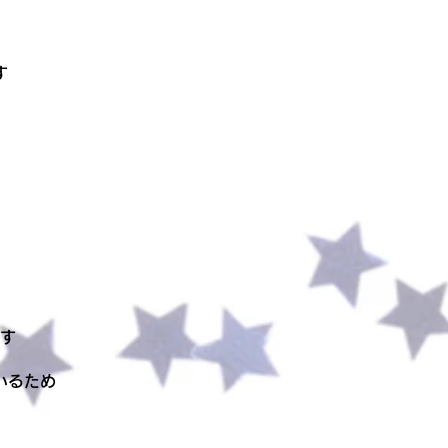
す
す
いるため