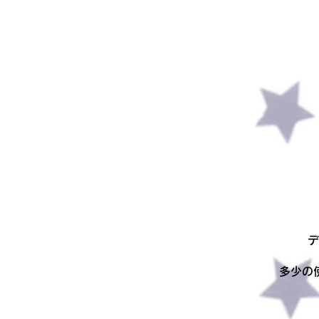
デ
多少の