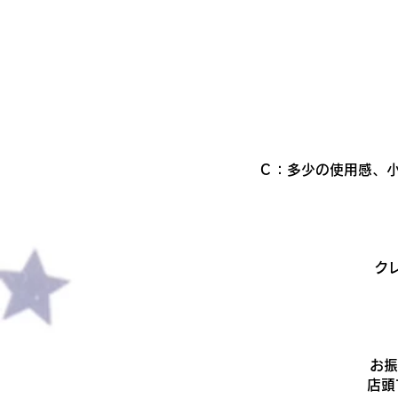
Ｃ：多少の使用感、小
ク
​お
店頭