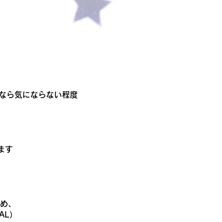
方なら気にならない程度
ます
め、
AL）