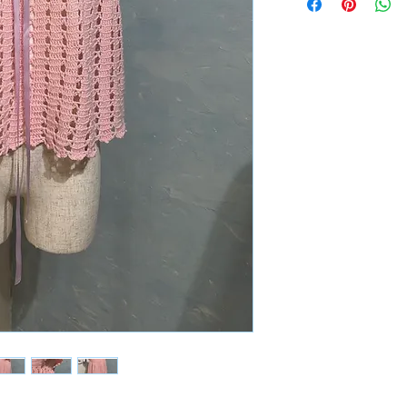
着丈 46-7cm
アームホール 28-9
ニットなので多少伸
サイズ 記載なし、
素材 記載なし、ア
condition【B】