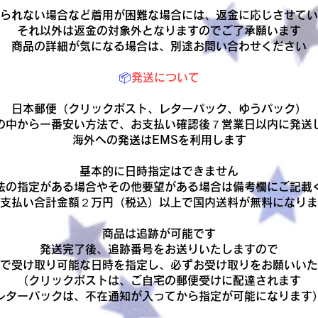
られない場合など着用が困難な場合には、返金に応じさせてい
それ以外は返金の対象外となりますのでご了承願います
商品の詳細が気になる場合は、別途お問い合わせください
📦
発送について
日本郵便（クリックポスト、レターパック、ゆうパック）
の中から一番安い方法で、お支払い確認後７営業日以内に発送
​海外への発送はEMSを利用します
基本的に日時指定はできません
法の指定がある場合やその他要望がある場合は備考欄にご記載
お支払い合計金額２万円（税込）以上で国内送料が無料になり
商品は追跡が可能です
発送完了後、追跡番号をお送りいたしますので
で受け取り可能な日時を指定し、必ずお受け取りをお願いいた
（クリックポストは、ご自宅の郵便受けに配達されます
レターパックは、不在通知が入ってから指定が可能になります