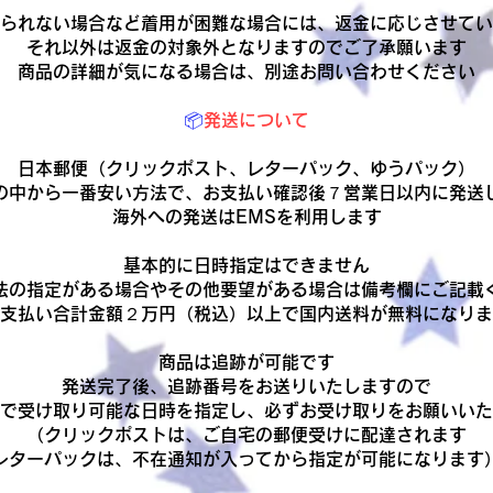
られない場合など着用が困難な場合には、返金に応じさせてい
それ以外は返金の対象外となりますのでご了承願います
商品の詳細が気になる場合は、別途お問い合わせください
📦
発送について
日本郵便（クリックポスト、レターパック、ゆうパック）
の中から一番安い方法で、お支払い確認後７営業日以内に発送
​海外への発送はEMSを利用します
基本的に日時指定はできません
法の指定がある場合やその他要望がある場合は備考欄にご記載
お支払い合計金額２万円（税込）以上で国内送料が無料になり
商品は追跡が可能です
発送完了後、追跡番号をお送りいたしますので
で受け取り可能な日時を指定し、必ずお受け取りをお願いいた
（クリックポストは、ご自宅の郵便受けに配達されます
レターパックは、不在通知が入ってから指定が可能になります