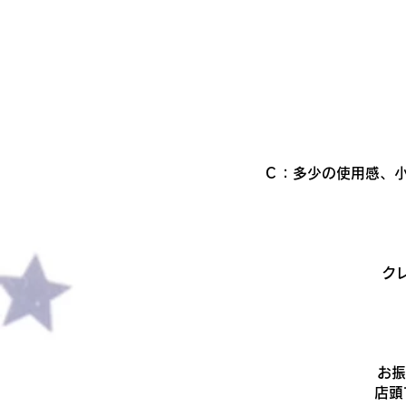
Ｃ：多少の使用感、小
ク
​お
店頭