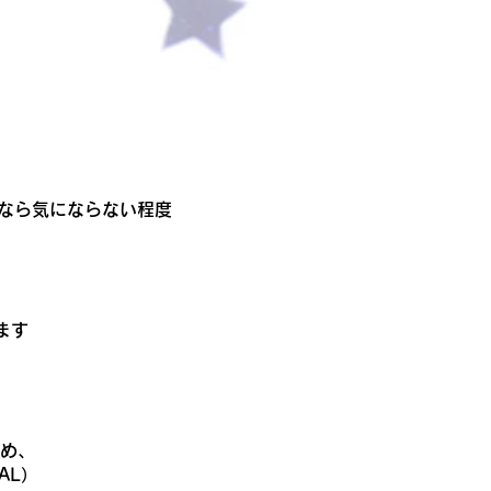
方なら気にならない程度
ます
め、
AL）