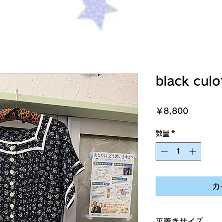
black culo
価
￥8,800
格
数量
*
カ
平置きサイズ