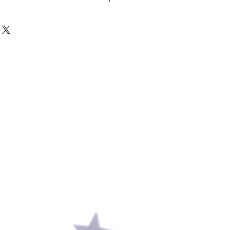
まで）30cm
くらい
ン
みえますが
楽ちんお洋服
に多少のdamage
えてみても◎