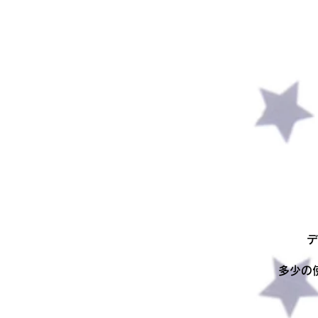
デ
多少の