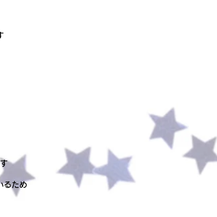
す
す
いるため