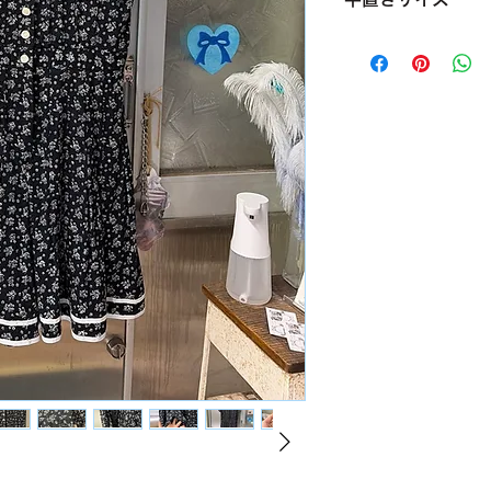
バスト 53cm
ウエスト 38.5cm
袖丈（袖口から襟ぐり
着丈 102cm
サイズ 12／M〜L
素材 100％レーヨ
condition【B〜C】
ワンピースみたいに
パンツになっている
ボタンホールのところ
※画像参照
ベルトをして丈を変