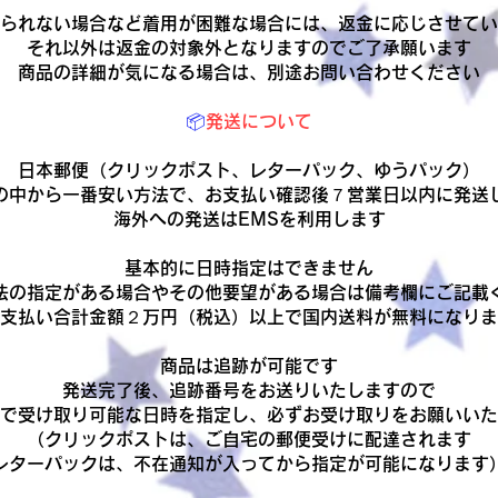
られない場合など着用が困難な場合には、返金に応じさせてい
それ以外は返金の対象外となりますのでご了承願います
商品の詳細が気になる場合は、別途お問い合わせください
📦
発送について
日本郵便（クリックポスト、レターパック、ゆうパック）
の中から一番安い方法で、お支払い確認後７営業日以内に発送
​海外への発送はEMSを利用します
基本的に日時指定はできません
法の指定がある場合やその他要望がある場合は備考欄にご記載
お支払い合計金額２万円（税込）以上で国内送料が無料になり
商品は追跡が可能です
発送完了後、追跡番号をお送りいたしますので
で受け取り可能な日時を指定し、必ずお受け取りをお願いいた
（クリックポストは、ご自宅の郵便受けに配達されます
レターパックは、不在通知が入ってから指定が可能になります