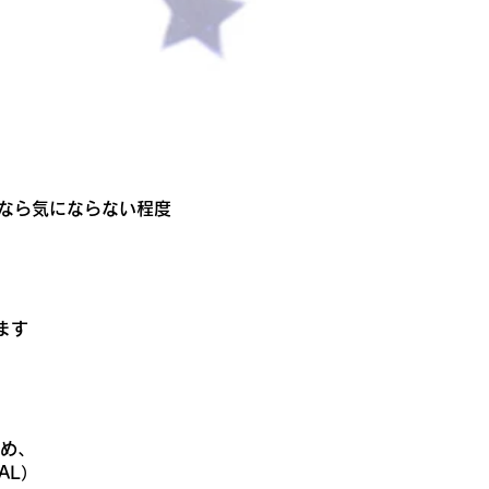
方なら気にならない程度
ます
め、
AL）