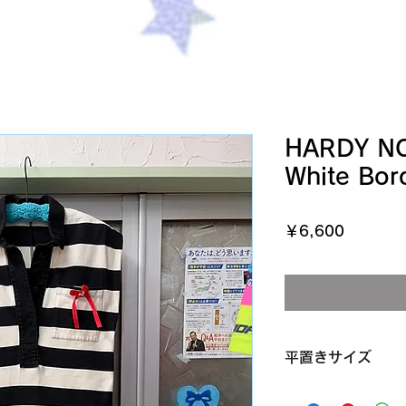
HARDY NO
White Bor
価
￥6,600
格
平置きサイズ
バスト・身幅 50c