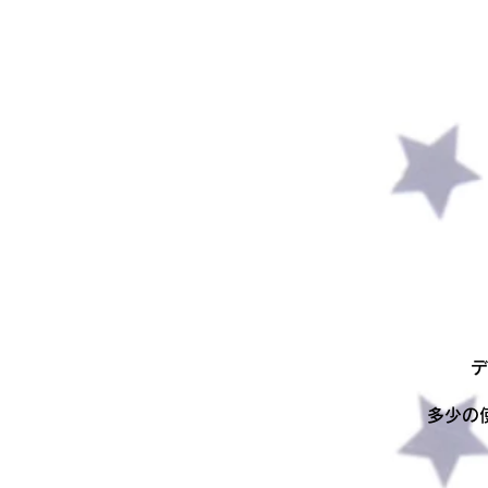
デ
多少の