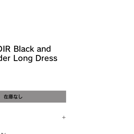
IR Black and
der Long Dress
在庫なし
m