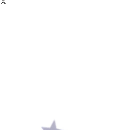
%
いう日本のブランドです
のある生地
したくて
モチーフをつけました