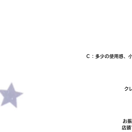
Ｃ：多少の使用感、小
ク
​お
店頭