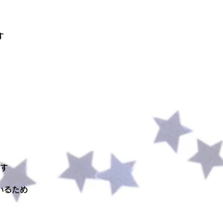
す
す
いるため