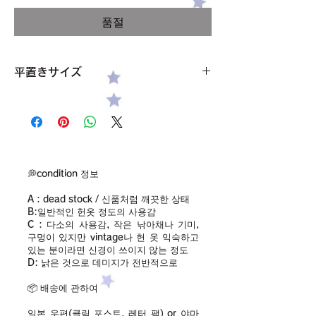
격
품절
平置きサイズ
バスト 41cm
着丈 46-7cm
アームホール 28-9cm
ニットなので多少伸縮性あり
サイズ 記載なし、Sくらい
素材 記載なし、アクリルまたはポリエステ
💭condition 정보
ル
A：dead stock / 신품처럼 깨끗한 상태
condition【B】
B:일반적인 헌옷 정도의 사용감
C：다소의 사용감, 작은 낚아채나 기미,
구멍이 있지만 vintage나 헌 옷 익숙하고
있는 분이라면 신경이 쓰이지 않는 정도
D: 낡은 것으로 데미지가 전반적으로
📦 배송에 관하여
일본 우편(클릭 포스트, 레터 팩) or 야마