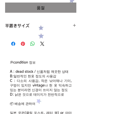
격
품절
平置きサイズ
肩幅 40cm
袖丈 30cm
アームホール 49cm
バスト 47cm
胸下のゴムのところ 36cm
着丈 32cm
💭condition 정보
サイズ 記載なし M〜L
A：dead stock / 신품처럼 깨끗한 상태
素材 記載なし コットン、ポリエステル混
B:일반적인 헌옷 정도의 사용감
condition【B】
C：다소의 사용감, 작은 낚아채나 기미,
구멍이 있지만 vintage나 헌 옷 익숙하고
있는 분이라면 신경이 쓰이지 않는 정도
D: 낡은 것으로 데미지가 전반적으로
📦 배송에 관하여
일본 우편(클릭 포스트, 레터 팩) or 야마