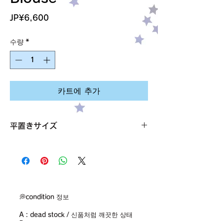
가
JP¥6,600
격
수량
*
카트에 추가
平置きサイズ
襟ぐり1周 67cm
袖丈 34cm
バスト・身幅 46cm
着丈 55cm
サイズ S
素材 コットン50％ポリエステル50%
💭condition 정보
condition【B】
A：dead stock / 신품처럼 깨끗한 상태