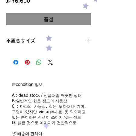
가
JP¥6,600
격
품절
平置きサイズ
バスト・身幅 50cm
着丈 123cm
サイズ フリー
素材 コットン100%
condition【B】
HARDY NOIRという日本のブランドです
💭condition 정보
しっかりとした厚みのある生地
A：dead stock / 신품처럼 깨끗한 상태
ヴィンテージっぽくしたくて
B:일반적인 헌옷 정도의 사용감
赤のリボンとお花のモチーフをつけました
C：다소의 사용감, 작은 낚아채나 기미,
구멍이 있지만 vintage나 헌 옷 익숙하고
있는 분이라면 신경이 쓰이지 않는 정도
D: 낡은 것으로 데미지가 전반적으로
📦 배송에 관하여